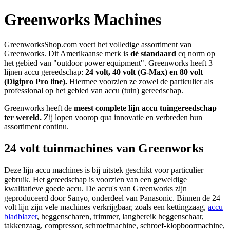
Greenworks Machines
GreenworksShop.com voert het volledige assortiment van
Greenworks. Dit Amerikaanse merk is
dé standaard
cq norm op
het gebied van "outdoor power equipment". Greenworks heeft 3
lijnen accu gereedschap:
24 volt, 40 volt (G-Max) en 80 volt
(Digipro Pro line).
Hiermee voorzien ze zowel de particulier als
professional op het gebied van accu (tuin) gereedschap.
Greenworks heeft de
meest complete lijn accu tuingereedschap
ter wereld.
Zij lopen voorop qua innovatie en verbreden hun
assortiment continu.
24 volt tuinmachines van Greenworks
Deze lijn accu machines is bij uitstek geschikt voor particulier
gebruik. Het gereedschap is voorzien van een geweldige
kwalitatieve goede accu. De accu's van Greenworks zijn
geproduceerd door Sanyo, onderdeel van Panasonic. Binnen de 24
volt lijn zijn vele machines verkrijgbaar, zoals een kettingzaag,
accu
bladblazer
, heggenscharen, trimmer, langbereik heggenschaar,
takkenzaag, compressor, schroefmachine, schroef-klopboormachine,