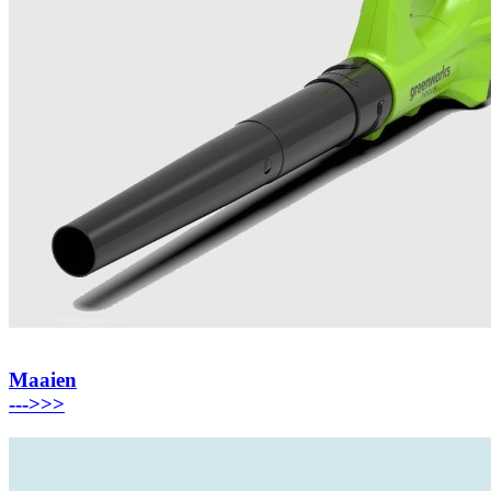
Maaien
---
>>>