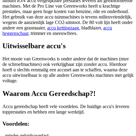
lithium ION accu vergelijkbare prestaties leveren als gemotoriseerde
machines. Met de Pro Line van Greenworks heeft u krachtige
prestaties, maar geen hoge kosten van benzine, olie en onderhoud.
Het gebruik van deze accu tuinmachines is tevens milieuvriendelijk,
wegens de aanzienlijk lage CO2-uitstoot. De 80 volt lijn heeft onder
andere een grasmaaier,
accu kettingzaag
, bladblazer,
accu
heggenschaar
, trimmer en sneeuwfrees.
Uitwisselbare accu's
Het mooie van Greenworks is onder andere dat de machines (muv
de schroefmachines) ook verkrijgbaar zijn zonder accu. Hierdoor
hoeft u slechts eenmalig een accuset aan te schaffen, waarna deze
accu uitwisselbaar is op alle andere Greenworks machines met gelijk
voltage.
Waarom Accu Gereedschap?!
Accu gereedschap heeft vele voordelen. De huidige accu's leveren
topprestaties en hebben een lange werktijd.
Voordelen:
- minder geluidsoverlast;