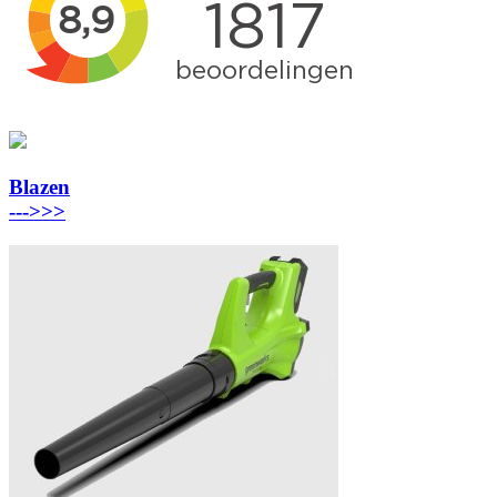
Blazen
---
>>>