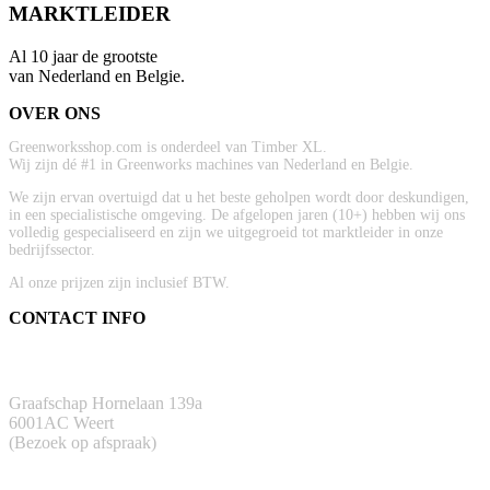
MARKTLEIDER
Al 10 jaar de grootste
van Nederland en Belgie.
OVER ONS
Greenworksshop.com is onderdeel van Timber XL.
Wij zijn dé #1 in Greenworks machines van Nederland en Belgie.
We zijn ervan overtuigd dat u het beste geholpen wordt door deskundigen,
in een specialistische omgeving. De afgelopen jaren (10+) hebben wij ons
volledig gespecialiseerd en zijn we uitgegroeid tot marktleider in onze
bedrijfssector.
Al onze prijzen zijn inclusief BTW.
CONTACT INFO
ADRES
Graafschap Hornelaan 139a
6001AC Weert
(Bezoek op afspraak)
TELEFOON