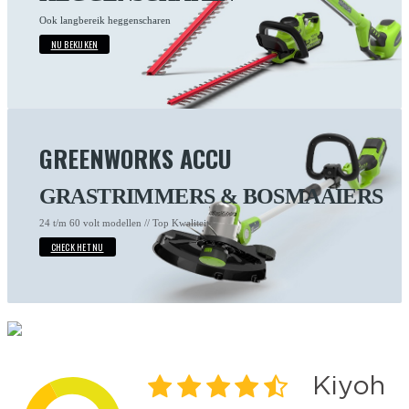
Ook langbereik heggenscharen
NU BEKIJKEN
GREENWORKS ACCU
GRASTRIMMERS & BOSMAAIERS
24 t/m 60 volt modellen // Top Kwaliteit
CHECK HET NU