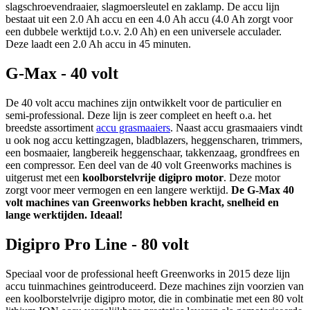
slagschroevendraaier, slagmoersleutel en zaklamp. De accu lijn
bestaat uit een 2.0 Ah accu en een 4.0 Ah accu (4.0 Ah zorgt voor
een dubbele werktijd t.o.v. 2.0 Ah) en een universele acculader.
Deze laadt een 2.0 Ah accu in 45 minuten.
G-Max - 40 volt
De 40 volt accu machines zijn ontwikkelt voor de particulier en
semi-professional. Deze lijn is zeer compleet en heeft o.a. het
breedste assortiment
accu grasmaaiers
. Naast accu grasmaaiers vindt
u ook nog accu kettingzagen, bladblazers, heggenscharen, trimmers,
een bosmaaier, langbereik heggenschaar, takkenzaag, grondfrees en
een compressor. Een deel van de 40 volt Greenworks machines is
uitgerust met een
koolborstelvrije digipro motor
. Deze motor
zorgt voor meer vermogen en een langere werktijd.
De G-Max 40
volt machines van Greenworks hebben kracht, snelheid en
lange werktijden. Ideaal!
Digipro Pro Line - 80 volt
Speciaal voor de professional heeft Greenworks in 2015 deze lijn
accu tuinmachines geintroduceerd. Deze machines zijn voorzien van
een koolborstelvrije digipro motor, die in combinatie met een 80 volt