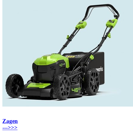
Zagen
---
>>>