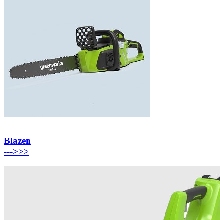
Blazen
---
>>>