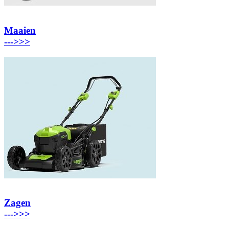
Maaien
---
>>>
Zagen
---
>>>