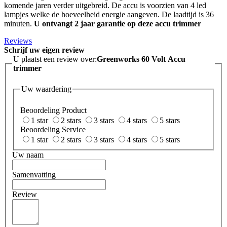
komende jaren verder uitgebreid.
De accu is voorzien van 4 led
lampjes welke de hoeveelheid energie aangeven. De laadtijd is 36
minuten.
U ontvangt 2 jaar garantie op deze accu trimmer
Reviews
Schrijf uw eigen review
U plaatst een review over:
Greenworks 60 Volt Accu
trimmer
Uw waardering
Beoordeling Product
1 star
2 stars
3 stars
4 stars
5 stars
Beoordeling Service
1 star
2 stars
3 stars
4 stars
5 stars
Uw naam
Samenvatting
Review