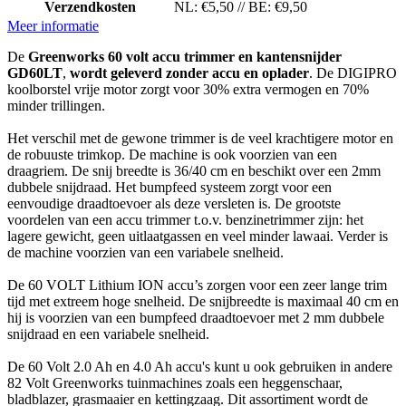
Verzendkosten
NL: €5,50 // BE: €9,50
Meer informatie
De
Greenworks 60 volt accu trimmer
en kantensnijder
GD60LT
,
wordt geleverd zonder accu en oplader
. De DIGIPRO
koolborstel vrije motor zorgt voor 30% extra vermogen en 70%
minder trillingen.
Het verschil met de gewone trimmer is de veel krachtigere motor en
de robuuste trimkop.
De machine is ook voorzien van een
draagriem. De snij breedte is 36/40 cm en beschikt over een 2mm
dubbele snijdraad. Het bumpfeed systeem zorgt voor een
eenvoudige draadtoevoer als deze versleten is. De grootste
voordelen van een accu trimmer t.o.v. benzinetrimmer zijn: het
lagere gewicht, geen uitlaatgassen en veel minder lawaai. Verder is
de machine voorzien van een variabele snelheid.
De 60 VOLT Lithium ION accu’s zorgen voor een zeer lange trim
tijd met extreem hoge snelheid.
De snijbreedte is maximaal 40 cm en
hij is voorzien van een bumpfeed draadtoevoer met 2 mm dubbele
snijdraad en een variabele snelheid.
De 60 Volt 2.0 Ah en 4.0 Ah accu's kunt u ook gebruiken in andere
82 Volt Greenworks tuinmachines zoals een heggenschaar,
bladblazer, grasmaaier en kettingzaag. Dit assortiment wordt de