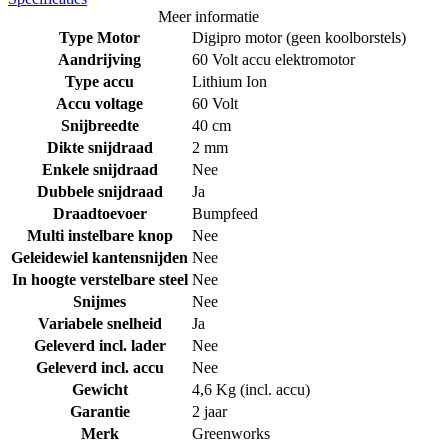
Meer informatie
Type Motor
Digipro motor (geen koolborstels)
Aandrijving
60 Volt accu elektromotor
Type accu
Lithium Ion
Accu voltage
60 Volt
Snijbreedte
40 cm
Dikte snijdraad
2 mm
Enkele snijdraad
Nee
Dubbele snijdraad
Ja
Draadtoevoer
Bumpfeed
Multi instelbare knop
Nee
Geleidewiel kantensnijden
Nee
In hoogte verstelbare steel
Nee
Snijmes
Nee
Variabele snelheid
Ja
Geleverd incl. lader
Nee
Geleverd incl. accu
Nee
Gewicht
4,6 Kg (incl. accu)
Garantie
2 jaar
Merk
Greenworks