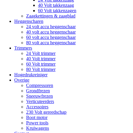
40 Volt takkenzaag
60 Volt takkenzagen
Zaagkettingen & zaagblad
Heggenscharen
24 volt accu heggenschaar
40 volt accu heggenschaar
60 volt accu heggenschaar
80 volt accu heggenschaar
Trimmers
24 Volt trimmer
40 Volt trimmer
60 Volt trimmer
80 Volt trimmer
Hogedrukreiniger
Overige
Compressoren
Grondfrezen
Sneeuwfrezen
Verticuteerders
Accessoires
230 Volt gereedschap
Boot motor
Power tools
Kruiwagens