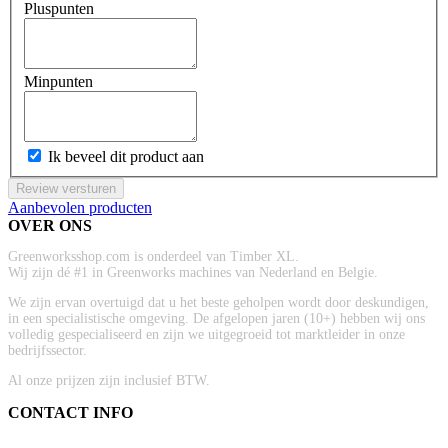
Pluspunten
Minpunten
Ik beveel dit product aan
Review versturen
Aanbevolen producten
OVER ONS
Greenworksshop.com is onderdeel van Timber XL.
Wij zijn dé #1 in Greenworks machines van Nederland en Belgie.
We zijn ervan overtuigd dat u het beste geholpen wordt door deskundigen,
in een specialistische omgeving. De afgelopen jaren (10+) hebben wij ons
volledig gespecialiseerd en zijn we uitgegroeid tot marktleider in onze
bedrijfssector.
Al onze prijzen zijn inclusief BTW.
CONTACT INFO