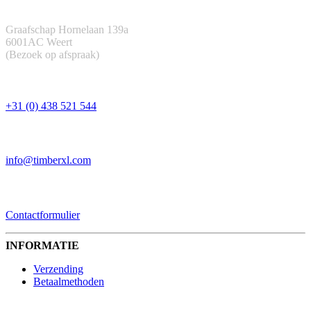
ADRES
Graafschap Hornelaan 139a
6001AC Weert
(Bezoek op afspraak)
TELEFOON
+31 (0) 438 521 544
EMAIL
info@timberxl.com
CONTACTFORMULIER
Contactformulier
INFORMATIE
Verzending
Betaalmethoden