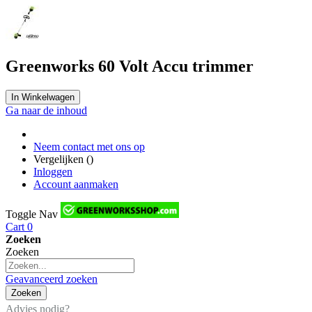
Greenworks 60 Volt Accu trimmer
In Winkelwagen
Ga naar de inhoud
Neem contact met ons op
Vergelijken (
)
Inloggen
Account aanmaken
Toggle Nav
Cart
0
Zoeken
Zoeken
Geavanceerd zoeken
Zoeken
Advies nodig?